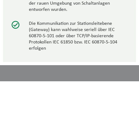
der rauen Umgebung von Schaltanlagen
entworfen wurden.
Die Kommunikation zur Stationsleitebene
(Gateway) kann wahlweise seriell über IEC
60870-5-101 oder über TCP/IP-basierende
Protokollen IEC 61850 bzw. IEC 60870-5-104
erfolgen
Wir sind Ihr leistungsfähiger Partner, wenn Sie Ihre elektrische
Energieversorgung langfristig und nachhaltig sicherstellen
wollen. Als Experte für die Errichtung, Modernisierung und den
Service elektrischer Energieversorgungs-anlagen übernehmen