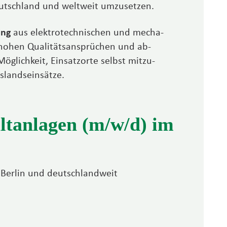
eutschland und welt­weit umzu­setzen.
ung
aus elektro­technischen und mecha­
 hohen Qualitäts­an­sprüchen und ab­
glich­keit, Einsatz­orte selbst mitzu­
ands­ein­sätze.
ltanlagen (m/w/d) im
 Berlin und deutschlandweit