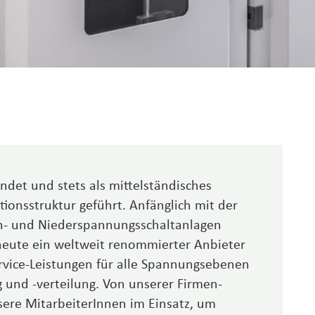
t und stets als mittel­ständisches
ons­struktur geführt. Anfäng­lich mit der
- und Nieder­spannungs­schaltanlagen
 heute ein weltweit renommierter Anbieter
rvice-Leistungen für alle Spannungs­ebenen
g und -verteilung. Von unserer Firmen­
sere Mitar­beiterInnen im Einsatz, um