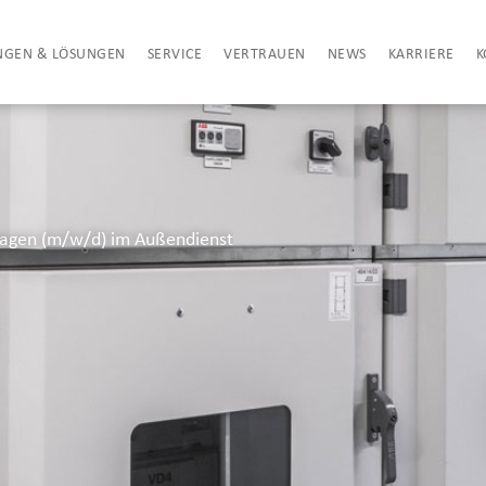
NGEN & LÖSUNGEN
SERVICE
VERTRAUEN
NEWS
KARRIERE
K
lagen (m/w/d) im Außendienst