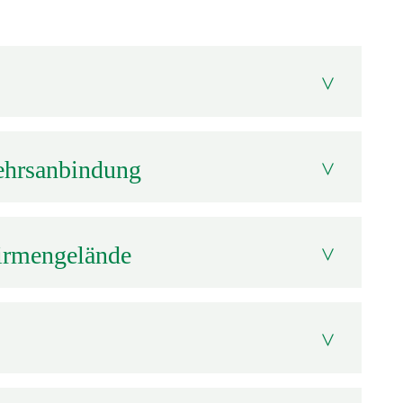
Entscheidungswege, offene Türen und eine
hnen uns aus. Wir reden miteinander und nicht
ehrsanbindung
t direkt am Bahnhof von Werder (Havel).
f Bus und Bahn zugreifen und hast
 nach Potsdam, Berlin und ins Umland.
Firmengelände
ein Motorrad oder dein Fahrrad stellen wir
unserem Firmengelände zur Verfügung.
uns erwarten dich 30 Tage Jahresurlaub –
oche. Bei unterjährigem Eintritt wird der