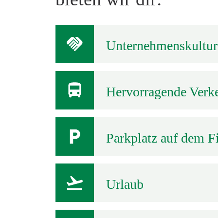
Unternehmenskultur
Flache Hierarchien, kurze 
positive Fehlerkultur zeic
übereinander.
Hervorragende Verk
Der Hauptsitz der AMW lieg
Damit kannst du einfach au
hervorragende Anbindungen
Parkplatz auf dem 
Für deinen privaten PKW, d
dir Parkplätze direkt auf 
Urlaub
Bereits im ersten Jahr bei 
gemessen an einer 5-Tage W