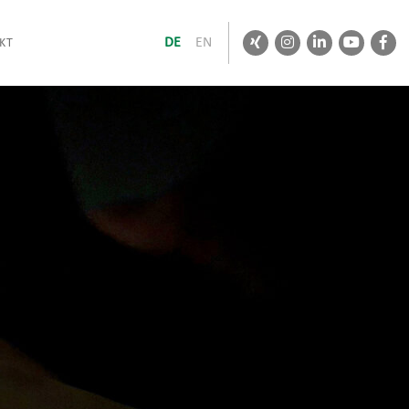
DE
EN
KT