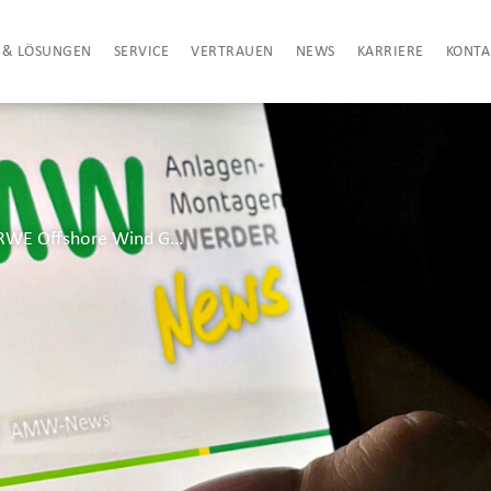
 & LÖSUNGEN
SERVICE
VERTRAUEN
NEWS
KARRIERE
KONTA
Erfolgreicher Offshore-Einsatz bei RWE Offshore Wind GmbH